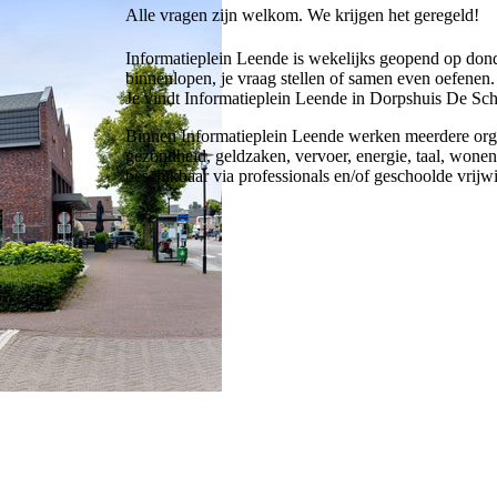
Alle vragen zijn welkom. We krijgen het geregeld!
Informatieplein Leende is wekelijks geopend op dond
binnenlopen, je vraag stellen of samen even oefenen. D
Je vindt Informatieplein Leende in Dorpshuis De S
Binnen Informatieplein Leende werken meerdere orga
gezondheid, geldzaken, vervoer, energie, taal, wonen e
beschikbaar via professionals en/of geschoolde vrijwil