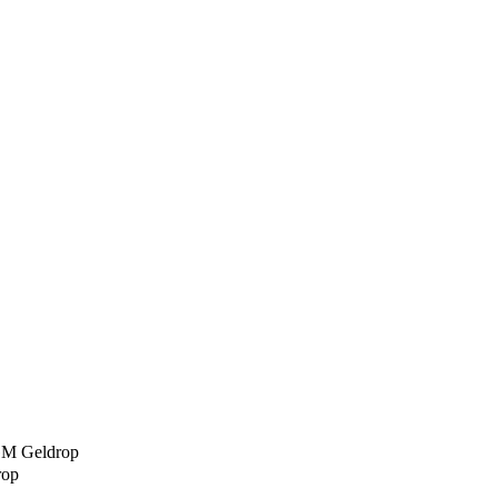
 GM Geldrop
rop