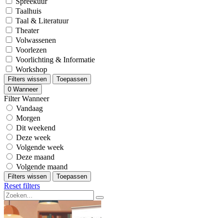
Spreekuur
Taalhuis
Taal & Literatuur
Theater
Volwassenen
Voorlezen
Voorlichting & Informatie
Workshop
Filters wissen
Toepassen
0
Wanneer
Filter Wanneer
Vandaag
Morgen
Dit weekend
Deze week
Volgende week
Deze maand
Volgende maand
Filters wissen
Toepassen
Reset filters