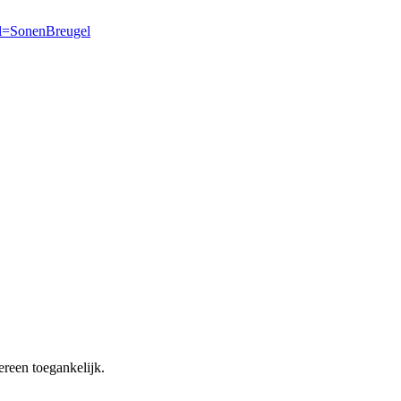
rl=SonenBreugel
ereen toegankelijk.