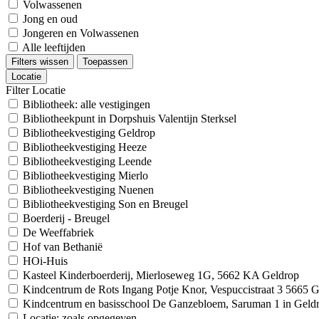
Volwassenen
Jong en oud
Jongeren en Volwassenen
Alle leeftijden
Filters wissen
Toepassen
Locatie
Filter Locatie
Bibliotheek: alle vestigingen
Bibliotheekpunt in Dorpshuis Valentijn Sterksel
Bibliotheekvestiging Geldrop
Bibliotheekvestiging Heeze
Bibliotheekvestiging Leende
Bibliotheekvestiging Mierlo
Bibliotheekvestiging Nuenen
Bibliotheekvestiging Son en Breugel
Boerderij - Breugel
De Weeffabriek
Hof van Bethanië
HOi-Huis
Kasteel Kinderboerderij, Mierloseweg 1G, 5662 KA Geldrop
Kindcentrum de Rots Ingang Potje Knor, Vespuccistraat 3 5665
Kindcentrum en basisschool De Ganzebloem, Saruman 1 in Geld
Locatie: zoals opgegeven