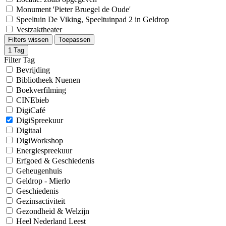
Monument 'Pieter Bruegel de Oude'
Speeltuin De Viking, Speeltuinpad 2 in Geldrop
Vestzaktheater
Filters wissen
Toepassen
1
Tag
Filter Tag
Bevrijding
Bibliotheek Nuenen
Boekverfilming
CINEbieb
DigiCafé
DigiSpreekuur
Digitaal
DigiWorkshop
Energiespreekuur
Erfgoed & Geschiedenis
Geheugenhuis
Geldrop - Mierlo
Geschiedenis
Gezinsactiviteit
Gezondheid & Welzijn
Heel Nederland Leest