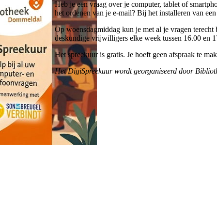
Heb je een vraag over je computer, tablet of smartph
het ordenen van je e-mail? Bij het installeren van ee
Op woensdagmiddag kun je met al je vragen terecht 
deskundige vrijwilligers elke week tussen 16.00 en 17
Het spreekuur is gratis. Je hoeft geen afspraak te ma
Het DigiSpreekuur wordt georganiseerd door Biblio