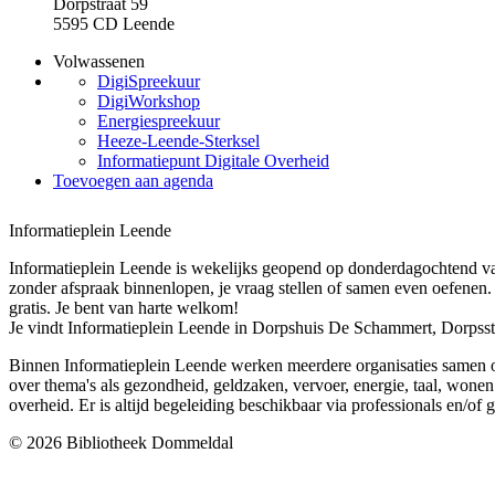
Dorpstraat 59
5595 CD Leende
Volwassenen
DigiSpreekuur
DigiWorkshop
Energiespreekuur
Heeze-Leende-Sterksel
Informatiepunt Digitale Overheid
Toevoegen aan agenda
Informatieplein Leende
Informatieplein Leende is wekelijks geopend op donderdagochtend van
zonder afspraak binnenlopen, je vraag stellen of samen even oefenen. De
gratis. Je bent van harte welkom!
Je vindt Informatieplein Leende in Dorpshuis De Schammert, Dorpss
Binnen Informatieplein Leende werken meerdere organisaties samen
over thema's als gezondheid, geldzaken, vervoer, energie, taal, wonen 
overheid. Er is altijd begeleiding beschikbaar via professionals en/of g
© 2026 Bibliotheek Dommeldal