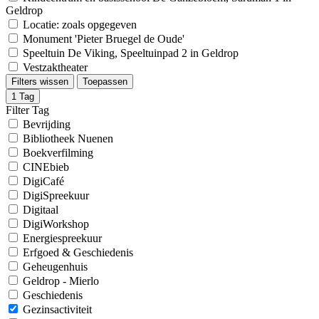
Geldrop
Locatie: zoals opgegeven
Monument 'Pieter Bruegel de Oude'
Speeltuin De Viking, Speeltuinpad 2 in Geldrop
Vestzaktheater
Filters wissen
Toepassen
1
Tag
Filter Tag
Bevrijding
Bibliotheek Nuenen
Boekverfilming
CINEbieb
DigiCafé
DigiSpreekuur
Digitaal
DigiWorkshop
Energiespreekuur
Erfgoed & Geschiedenis
Geheugenhuis
Geldrop - Mierlo
Geschiedenis
Gezinsactiviteit