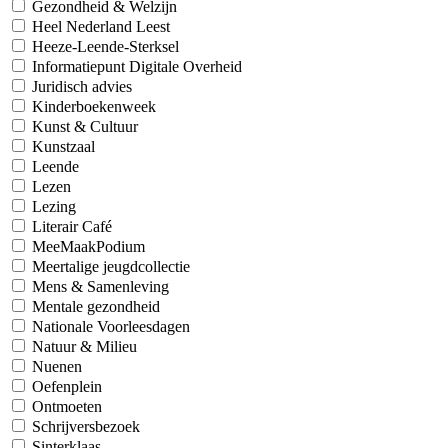
Gezondheid & Welzijn
Heel Nederland Leest
Heeze-Leende-Sterksel
Informatiepunt Digitale Overheid
Juridisch advies
Kinderboekenweek
Kunst & Cultuur
Kunstzaal
Leende
Lezen
Lezing
Literair Café
MeeMaakPodium
Meertalige jeugdcollectie
Mens & Samenleving
Mentale gezondheid
Nationale Voorleesdagen
Natuur & Milieu
Nuenen
Oefenplein
Ontmoeten
Schrijversbezoek
Sinterklaas