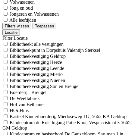
Volwassenen
Jong en oud
Jongeren en Volwassenen
Alle leeftijden
Filters wissen
Toepassen
Locatie
Filter Locatie
Bibliotheek: alle vestigingen
Bibliotheekpunt in Dorpshuis Valentijn Sterksel
Bibliotheekvestiging Geldrop
Bibliotheekvestiging Heeze
Bibliotheekvestiging Leende
Bibliotheekvestiging Mierlo
Bibliotheekvestiging Nuenen
Bibliotheekvestiging Son en Breugel
Boerderij - Breugel
De Weeffabriek
Hof van Bethanië
HOi-Huis
Kasteel Kinderboerderij, Mierloseweg 1G, 5662 KA Geldrop
Kindcentrum de Rots Ingang Potje Knor, Vespuccistraat 3 5665
GM Geldrop
Kindcentrum en basisschool De Ganzebloem, Saruman 1 in