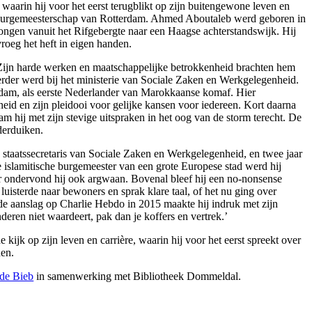
aarin hij voor het eerst terugblikt op zijn buitengewone leven en
et burgemeesterschap van Rotterdam. Ahmed Aboutaleb werd geboren in
 jongen vanuit het Rifgebergte naar een Haagse achterstandswijk. Hij
vroeg het heft in eigen handen.
. Zijn harde werken en maatschappelijke betrokkenheid brachten hem
erder werd bij het ministerie van Sociale Zaken en Werkgelegenheid.
rdam, als eerste Nederlander van Marokkaanse komaf. Hier
heid en zijn pleidooi voor gelijke kansen voor iedereen. Kort daarna
hij met zijn stevige uitspraken in het oog van de storm terecht. De
nderduiken.
s staatssecretaris van Sociale Zaken en Werkgelegenheid, en twee jaar
e islamitische burgemeester van een grote Europese stad werd hij
ar ondervond hij ook argwaan. Bovenal bleef hij een no-nonsense
luisterde naar bewoners en sprak klare taal, of het nu ging over
a de aanslag op Charlie Hebdo in 2015 maakte hij indruk met zijn
nderen niet waardeert, pak dan je koffers en vertrek.’
kijk op zijn leven en carrière, waarin hij voor het eerst spreekt over
den.
de Bieb
in samenwerking met Bibliotheek Dommeldal.