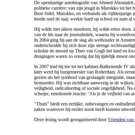
De openhartige autobiografie van Ahmed Aboutaleb, w
politieke carrière: van zijn jeugd in Marokko tot h
Beni Sidel, Marokko, en verhuisde als vijftienjarige
leerde snel de taal, werkte hard op school en nam al 
Hij wilde niet alleen meedoen, hij wilde ertoe doen
van de hts naar de journalistiek, waarna hij woordvo
In 2004 ging hij aan de slag als wethouder in Amste
onderscheidde hij zich door zijn strenge rechtvaardig
schokte de moord op Theo van Gogh het land en kwam 
dreigingen waren zo ernstig dat hij tijdelijk moest o
In 2007 trad hij toe tot het kabinet-Balkenende IV al
later werd hij burgemeester van Rotterdam. Als eerst
gezien als het symbool van geslaagde integratie, ma
bestuurder. Hij was zichtbaar aanwezig in de wijken, 
veiligheid, radicalisering of sociale ongelijkheid. N
scherpe, emotionele reactie: ‘Als je de vrijheid van a
"Thuis" biedt een eerlijke, onbevangen en onthullende 
zaken waarover hij eerder nooit heeft kunnen uitwei
Deze lezing wordt georganiseerd door
Vrienden van 