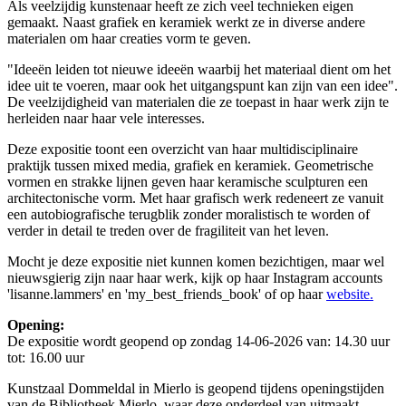
Als veelzijdig kunstenaar heeft ze zich veel technieken eigen
gemaakt. Naast grafiek en keramiek werkt ze in diverse andere
materialen om haar creaties vorm te geven.
"Ideeën leiden tot nieuwe ideeën waarbij het materiaal dient om het
idee uit te voeren, maar ook het uitgangspunt kan zijn van een idee".
De veelzijdigheid van materialen die ze toepast in haar werk zijn te
herleiden naar haar vele interesses.
Deze expositie toont een overzicht van haar multidisciplinaire
praktijk tussen mixed media, grafiek en keramiek. Geometrische
vormen en strakke lijnen geven haar keramische sculpturen een
architectonische vorm. Met haar grafisch werk redeneert ze vanuit
een autobiografische terugblik zonder moralistisch te worden of
verder in detail te treden over de fragiliteit van het leven.
Mocht je deze expositie niet kunnen komen bezichtigen, maar wel
nieuwsgierig zijn naar haar werk, kijk op haar Instagram accounts
'lisanne.lammers' en 'my_best_friends_book' of op haar
website.
Opening:
De expositie wordt geopend op zondag 14-06-2026 van: 14.30 uur
tot: 16.00 uur
Kunstzaal Dommeldal in Mierlo is geopend tijdens openingstijden
van de Bibliotheek Mierlo, waar deze onderdeel van uitmaakt.