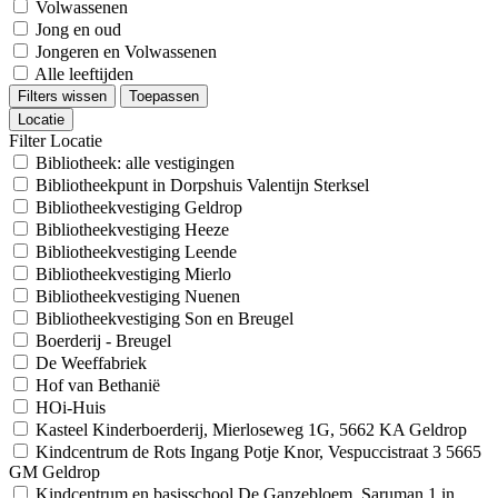
Volwassenen
Jong en oud
Jongeren en Volwassenen
Alle leeftijden
Filters wissen
Toepassen
Locatie
Filter Locatie
Bibliotheek: alle vestigingen
Bibliotheekpunt in Dorpshuis Valentijn Sterksel
Bibliotheekvestiging Geldrop
Bibliotheekvestiging Heeze
Bibliotheekvestiging Leende
Bibliotheekvestiging Mierlo
Bibliotheekvestiging Nuenen
Bibliotheekvestiging Son en Breugel
Boerderij - Breugel
De Weeffabriek
Hof van Bethanië
HOi-Huis
Kasteel Kinderboerderij, Mierloseweg 1G, 5662 KA Geldrop
Kindcentrum de Rots Ingang Potje Knor, Vespuccistraat 3 5665
GM Geldrop
Kindcentrum en basisschool De Ganzebloem, Saruman 1 in