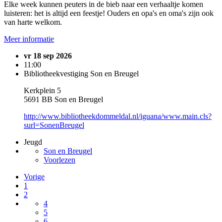
Elke week kunnen peuters in de bieb naar een verhaaltje komen
luisteren: het is altijd een feestje! Ouders en opa's en oma's zijn ook
van harte welkom.
Meer informatie
vr 18 sep 2026
11:00
Bibliotheekvestiging Son en Breugel
Kerkplein 5
5691 BB Son en Breugel
http://www.bibliotheekdommeldal.nl/iguana/www.main.cls?
surl=SonenBreugel
Jeugd
Son en Breugel
Voorlezen
Vorige
1
2
4
5
6