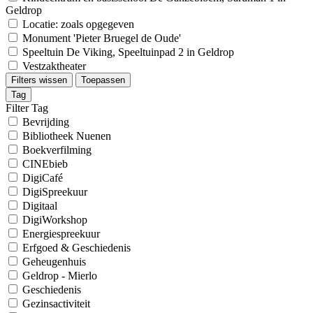
Geldrop
Locatie: zoals opgegeven
Monument 'Pieter Bruegel de Oude'
Speeltuin De Viking, Speeltuinpad 2 in Geldrop
Vestzaktheater
Filters wissen
Toepassen
Tag
Filter Tag
Bevrijding
Bibliotheek Nuenen
Boekverfilming
CINEbieb
DigiCafé
DigiSpreekuur
Digitaal
DigiWorkshop
Energiespreekuur
Erfgoed & Geschiedenis
Geheugenhuis
Geldrop - Mierlo
Geschiedenis
Gezinsactiviteit