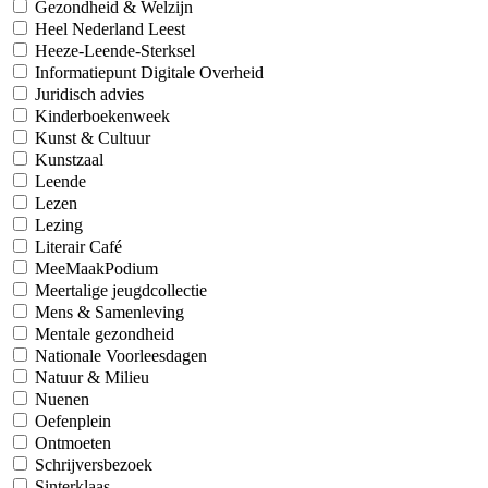
Gezondheid & Welzijn
Heel Nederland Leest
Heeze-Leende-Sterksel
Informatiepunt Digitale Overheid
Juridisch advies
Kinderboekenweek
Kunst & Cultuur
Kunstzaal
Leende
Lezen
Lezing
Literair Café
MeeMaakPodium
Meertalige jeugdcollectie
Mens & Samenleving
Mentale gezondheid
Nationale Voorleesdagen
Natuur & Milieu
Nuenen
Oefenplein
Ontmoeten
Schrijversbezoek
Sinterklaas