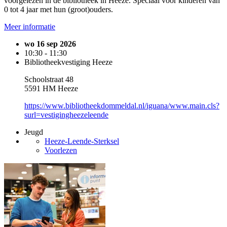
voorgelezen in de bibliotheek in Heeze. Speciaal voor kinderen van
0 tot 4 jaar met hun (groot)ouders.
Meer informatie
wo 16 sep 2026
10:30 - 11:30
Bibliotheekvestiging Heeze
Schoolstraat 48
5591 HM Heeze
https://www.bibliotheekdommeldal.nl/iguana/www.main.cls?
surl=vestigingheezeleende
Jeugd
Heeze-Leende-Sterksel
Voorlezen