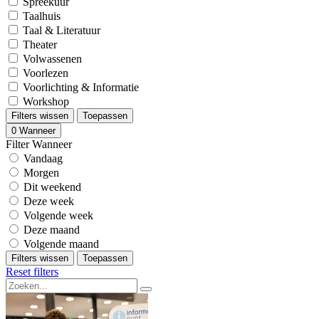
Spreekuur
Taalhuis
Taal & Literatuur
Theater
Volwassenen
Voorlezen
Voorlichting & Informatie
Workshop
Filters wissen
Toepassen
0
Wanneer
Filter Wanneer
Vandaag
Morgen
Dit weekend
Deze week
Volgende week
Deze maand
Volgende maand
Filters wissen
Toepassen
Reset filters