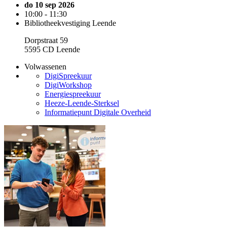
do 10 sep 2026
10:00 - 11:30
Bibliotheekvestiging Leende
Dorpstraat 59
5595 CD Leende
Volwassenen
DigiSpreekuur
DigiWorkshop
Energiespreekuur
Heeze-Leende-Sterksel
Informatiepunt Digitale Overheid