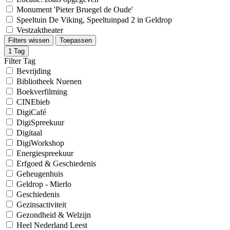
Monument 'Pieter Bruegel de Oude'
Speeltuin De Viking, Speeltuinpad 2 in Geldrop
Vestzaktheater
Filters wissen
Toepassen
1
Tag
Filter Tag
Bevrijding
Bibliotheek Nuenen
Boekverfilming
CINEbieb
DigiCafé
DigiSpreekuur
Digitaal
DigiWorkshop
Energiespreekuur
Erfgoed & Geschiedenis
Geheugenhuis
Geldrop - Mierlo
Geschiedenis
Gezinsactiviteit
Gezondheid & Welzijn
Heel Nederland Leest