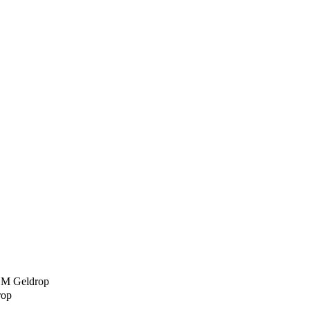
 GM Geldrop
rop