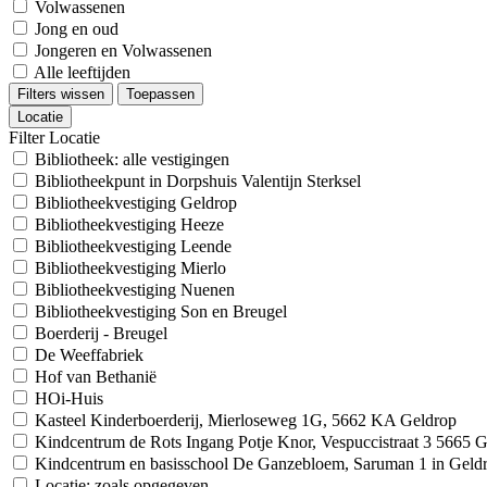
Volwassenen
Jong en oud
Jongeren en Volwassenen
Alle leeftijden
Filters wissen
Toepassen
Locatie
Filter Locatie
Bibliotheek: alle vestigingen
Bibliotheekpunt in Dorpshuis Valentijn Sterksel
Bibliotheekvestiging Geldrop
Bibliotheekvestiging Heeze
Bibliotheekvestiging Leende
Bibliotheekvestiging Mierlo
Bibliotheekvestiging Nuenen
Bibliotheekvestiging Son en Breugel
Boerderij - Breugel
De Weeffabriek
Hof van Bethanië
HOi-Huis
Kasteel Kinderboerderij, Mierloseweg 1G, 5662 KA Geldrop
Kindcentrum de Rots Ingang Potje Knor, Vespuccistraat 3 5665
Kindcentrum en basisschool De Ganzebloem, Saruman 1 in Geld
Locatie: zoals opgegeven