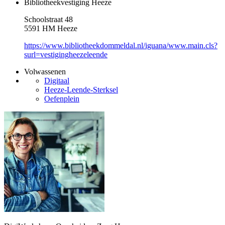
Bibliotheekvestiging Heeze
Schoolstraat 48
5591 HM Heeze
https://www.bibliotheekdommeldal.nl/iguana/www.main.cls?
surl=vestigingheezeleende
Volwassenen
Digitaal
Heeze-Leende-Sterksel
Oefenplein