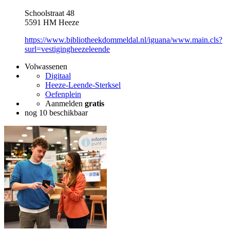
Schoolstraat 48
5591 HM Heeze
https://www.bibliotheekdommeldal.nl/iguana/www.main.cls?
surl=vestigingheezeleende
Volwassenen
Digitaal
Heeze-Leende-Sterksel
Oefenplein
Aanmelden
gratis
nog 10 beschikbaar