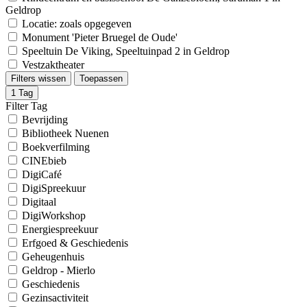
Geldrop
Locatie: zoals opgegeven
Monument 'Pieter Bruegel de Oude'
Speeltuin De Viking, Speeltuinpad 2 in Geldrop
Vestzaktheater
Filters wissen
Toepassen
1
Tag
Filter Tag
Bevrijding
Bibliotheek Nuenen
Boekverfilming
CINEbieb
DigiCafé
DigiSpreekuur
Digitaal
DigiWorkshop
Energiespreekuur
Erfgoed & Geschiedenis
Geheugenhuis
Geldrop - Mierlo
Geschiedenis
Gezinsactiviteit