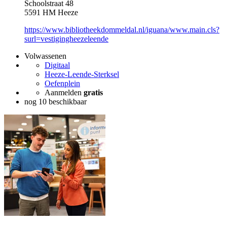
Schoolstraat 48
5591 HM Heeze
https://www.bibliotheekdommeldal.nl/iguana/www.main.cls?
surl=vestigingheezeleende
Volwassenen
Digitaal
Heeze-Leende-Sterksel
Oefenplein
Aanmelden
gratis
nog 10 beschikbaar