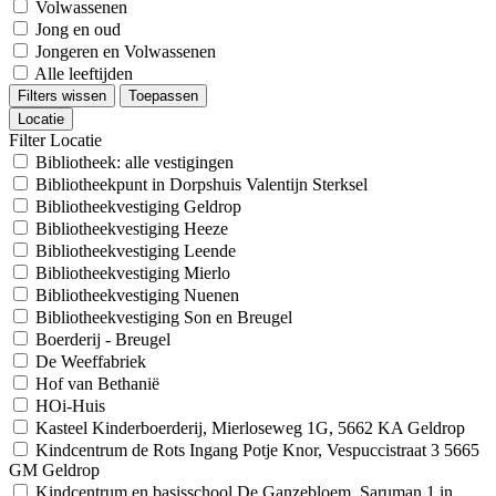
Volwassenen
Jong en oud
Jongeren en Volwassenen
Alle leeftijden
Filters wissen
Toepassen
Locatie
Filter Locatie
Bibliotheek: alle vestigingen
Bibliotheekpunt in Dorpshuis Valentijn Sterksel
Bibliotheekvestiging Geldrop
Bibliotheekvestiging Heeze
Bibliotheekvestiging Leende
Bibliotheekvestiging Mierlo
Bibliotheekvestiging Nuenen
Bibliotheekvestiging Son en Breugel
Boerderij - Breugel
De Weeffabriek
Hof van Bethanië
HOi-Huis
Kasteel Kinderboerderij, Mierloseweg 1G, 5662 KA Geldrop
Kindcentrum de Rots Ingang Potje Knor, Vespuccistraat 3 5665
GM Geldrop
Kindcentrum en basisschool De Ganzebloem, Saruman 1 in