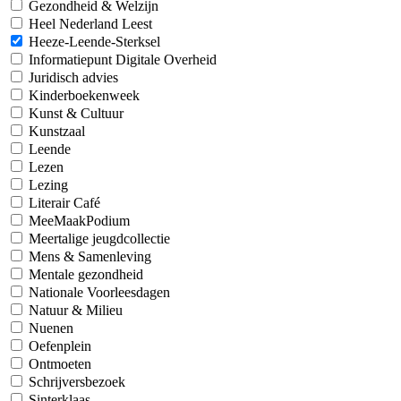
Gezondheid & Welzijn
Heel Nederland Leest
Heeze-Leende-Sterksel
Informatiepunt Digitale Overheid
Juridisch advies
Kinderboekenweek
Kunst & Cultuur
Kunstzaal
Leende
Lezen
Lezing
Literair Café
MeeMaakPodium
Meertalige jeugdcollectie
Mens & Samenleving
Mentale gezondheid
Nationale Voorleesdagen
Natuur & Milieu
Nuenen
Oefenplein
Ontmoeten
Schrijversbezoek
Sinterklaas