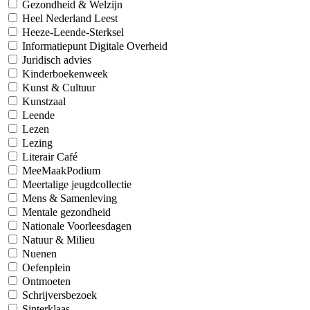
Gezondheid & Welzijn
Heel Nederland Leest
Heeze-Leende-Sterksel
Informatiepunt Digitale Overheid
Juridisch advies
Kinderboekenweek
Kunst & Cultuur
Kunstzaal
Leende
Lezen
Lezing
Literair Café
MeeMaakPodium
Meertalige jeugdcollectie
Mens & Samenleving
Mentale gezondheid
Nationale Voorleesdagen
Natuur & Milieu
Nuenen
Oefenplein
Ontmoeten
Schrijversbezoek
Sinterklaas