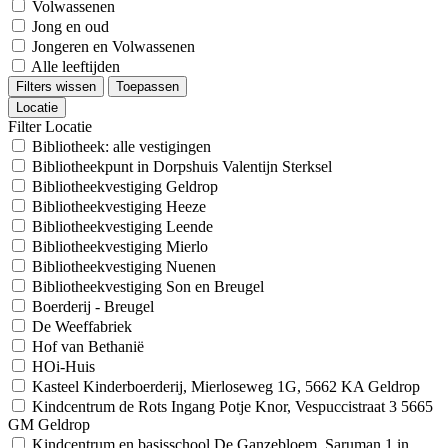
Volwassenen
Jong en oud
Jongeren en Volwassenen
Alle leeftijden
Filters wissen
Toepassen
Locatie
Filter Locatie
Bibliotheek: alle vestigingen
Bibliotheekpunt in Dorpshuis Valentijn Sterksel
Bibliotheekvestiging Geldrop
Bibliotheekvestiging Heeze
Bibliotheekvestiging Leende
Bibliotheekvestiging Mierlo
Bibliotheekvestiging Nuenen
Bibliotheekvestiging Son en Breugel
Boerderij - Breugel
De Weeffabriek
Hof van Bethanië
HOi-Huis
Kasteel Kinderboerderij, Mierloseweg 1G, 5662 KA Geldrop
Kindcentrum de Rots Ingang Potje Knor, Vespuccistraat 3 5665
GM Geldrop
Kindcentrum en basisschool De Ganzebloem, Saruman 1 in