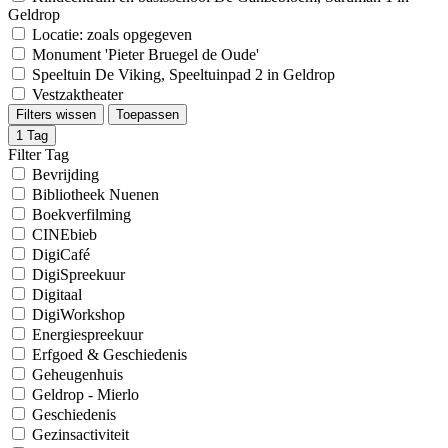
Geldrop
Locatie: zoals opgegeven
Monument 'Pieter Bruegel de Oude'
Speeltuin De Viking, Speeltuinpad 2 in Geldrop
Vestzaktheater
Filters wissen
Toepassen
1
Tag
Filter Tag
Bevrijding
Bibliotheek Nuenen
Boekverfilming
CINEbieb
DigiCafé
DigiSpreekuur
Digitaal
DigiWorkshop
Energiespreekuur
Erfgoed & Geschiedenis
Geheugenhuis
Geldrop - Mierlo
Geschiedenis
Gezinsactiviteit