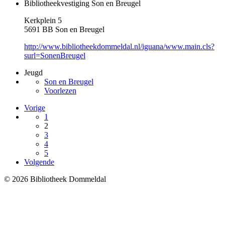
Bibliotheekvestiging Son en Breugel
Kerkplein 5
5691 BB Son en Breugel
http://www.bibliotheekdommeldal.nl/iguana/www.main.cls?
surl=SonenBreugel
Jeugd
Son en Breugel
Voorlezen
Vorige
1
2
3
4
5
Volgende
© 2026 Bibliotheek Dommeldal