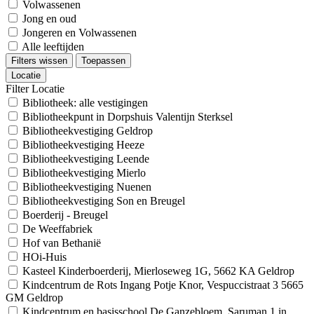
Volwassenen
Jong en oud
Jongeren en Volwassenen
Alle leeftijden
Filters wissen
Toepassen
Locatie
Filter Locatie
Bibliotheek: alle vestigingen
Bibliotheekpunt in Dorpshuis Valentijn Sterksel
Bibliotheekvestiging Geldrop
Bibliotheekvestiging Heeze
Bibliotheekvestiging Leende
Bibliotheekvestiging Mierlo
Bibliotheekvestiging Nuenen
Bibliotheekvestiging Son en Breugel
Boerderij - Breugel
De Weeffabriek
Hof van Bethanië
HOi-Huis
Kasteel Kinderboerderij, Mierloseweg 1G, 5662 KA Geldrop
Kindcentrum de Rots Ingang Potje Knor, Vespuccistraat 3 5665
GM Geldrop
Kindcentrum en basisschool De Ganzebloem, Saruman 1 in