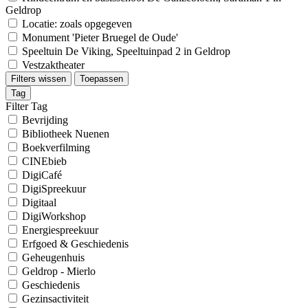
Geldrop
Locatie: zoals opgegeven
Monument 'Pieter Bruegel de Oude'
Speeltuin De Viking, Speeltuinpad 2 in Geldrop
Vestzaktheater
Filters wissen
Toepassen
Tag
Filter Tag
Bevrijding
Bibliotheek Nuenen
Boekverfilming
CINEbieb
DigiCafé
DigiSpreekuur
Digitaal
DigiWorkshop
Energiespreekuur
Erfgoed & Geschiedenis
Geheugenhuis
Geldrop - Mierlo
Geschiedenis
Gezinsactiviteit