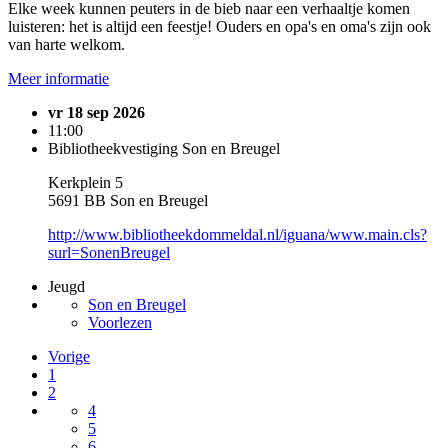
Elke week kunnen peuters in de bieb naar een verhaaltje komen
luisteren: het is altijd een feestje! Ouders en opa's en oma's zijn ook
van harte welkom.
Meer informatie
vr 18 sep 2026
11:00
Bibliotheekvestiging Son en Breugel
Kerkplein 5
5691 BB Son en Breugel
http://www.bibliotheekdommeldal.nl/iguana/www.main.cls?
surl=SonenBreugel
Jeugd
Son en Breugel
Voorlezen
Vorige
1
2
4
5
6