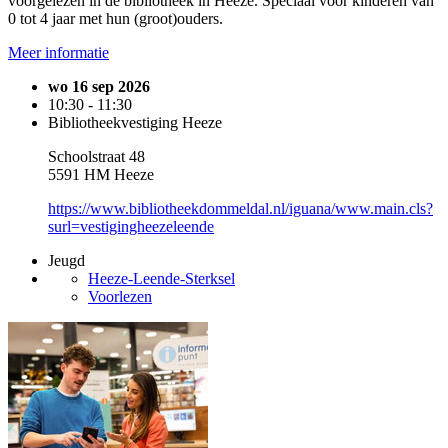
voorgelezen in de bibliotheek in Heeze. Speciaal voor kinderen van
0 tot 4 jaar met hun (groot)ouders.
Meer informatie
wo 16 sep 2026
10:30 - 11:30
Bibliotheekvestiging Heeze
Schoolstraat 48
5591 HM Heeze
https://www.bibliotheekdommeldal.nl/iguana/www.main.cls?
surl=vestigingheezeleende
Jeugd
Heeze-Leende-Sterksel
Voorlezen