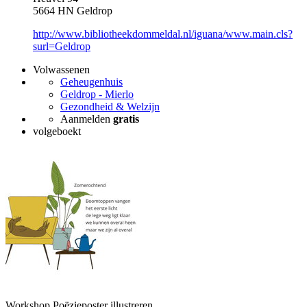
5664 HN Geldrop
http://www.bibliotheekdommeldal.nl/iguana/www.main.cls?
surl=Geldrop
Volwassenen
Geheugenhuis
Geldrop - Mierlo
Gezondheid & Welzijn
Aanmelden
gratis
volgeboekt
Workshop Poëzieposter illustreren