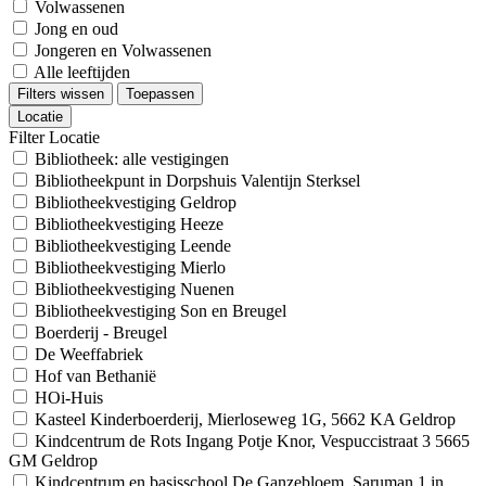
Volwassenen
Jong en oud
Jongeren en Volwassenen
Alle leeftijden
Filters wissen
Toepassen
Locatie
Filter Locatie
Bibliotheek: alle vestigingen
Bibliotheekpunt in Dorpshuis Valentijn Sterksel
Bibliotheekvestiging Geldrop
Bibliotheekvestiging Heeze
Bibliotheekvestiging Leende
Bibliotheekvestiging Mierlo
Bibliotheekvestiging Nuenen
Bibliotheekvestiging Son en Breugel
Boerderij - Breugel
De Weeffabriek
Hof van Bethanië
HOi-Huis
Kasteel Kinderboerderij, Mierloseweg 1G, 5662 KA Geldrop
Kindcentrum de Rots Ingang Potje Knor, Vespuccistraat 3 5665
GM Geldrop
Kindcentrum en basisschool De Ganzebloem, Saruman 1 in