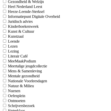
Gezondheid & Welzijn
Heel Nederland Leest
Heeze-Leende-Sterksel
Informatiepunt Digitale Overheid
Juridisch advies
Kinderboekenweek
Kunst & Cultuur
Kunstzaal
Leende
Lezen
Lezing
Literair Café
MeeMaakPodium
Meertalige jeugdcollectie
Mens & Samenleving
Mentale gezondheid
Nationale Voorleesdagen
Natuur & Milieu
Nuenen
Oefenplein
Ontmoeten
Schrijversbezoek
Sinterklaas