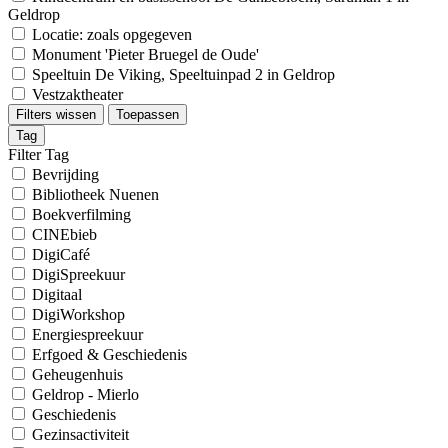
Geldrop
Locatie: zoals opgegeven
Monument 'Pieter Bruegel de Oude'
Speeltuin De Viking, Speeltuinpad 2 in Geldrop
Vestzaktheater
Filters wissen
Toepassen
Tag
Filter Tag
Bevrijding
Bibliotheek Nuenen
Boekverfilming
CINEbieb
DigiCafé
DigiSpreekuur
Digitaal
DigiWorkshop
Energiespreekuur
Erfgoed & Geschiedenis
Geheugenhuis
Geldrop - Mierlo
Geschiedenis
Gezinsactiviteit